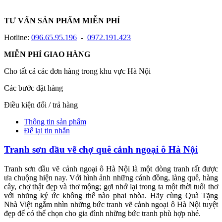
TƯ VẤN SẢN PHẨM MIỄN PHÍ
Hotline:
096.65.95.196
-
0972.191.423
MIỄN PHÍ GIAO HÀNG
Cho tất cả các đơn hàng trong khu vực Hà Nội
Các bước đặt hàng
Điều kiện đổi / trả hàng
Thông tin sản phẩm
Để lại tin nhắn
Tranh sơn dầu vẽ chợ quê cảnh ngoại ô Hà Nội
Tranh sơn dầu vẽ cảnh ngoại ô Hà Nội là một dòng tranh rất được
ưa chuộng hiện nay. Với hình ảnh những cánh đồng, làng quê, hàng
cây, chợ thật đẹp và thơ mộng; gợi nhớ lại trong ta một thời tuổi thơ
với nhũng ký ức không thể nào phai nhòa. Hãy cùng Quà Tặng
Nhà Việt ngắm nhìn những bức tranh vẽ cảnh ngoại ô Hà Nội tuyệt
đẹp để có thể chọn cho gia đình những bức tranh phù hợp nhé.