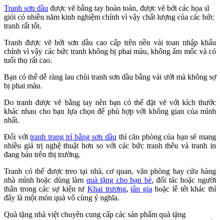
Tranh sơn dầu
được vẽ bằng tay hoàn toàn, được vẽ bởi các họa sĩ
giỏi có nhiều năm kinh nghiệm chính vì vậy chất lượng của các bức
tranh rất tốt.
Tranh được vẽ bởi sơn dầu cao cấp trên nền vải toan nhập khẩu
chính vì vậy các bức tranh không bị phai màu, không ẩm mốc và có
tuổi thọ rất cao.
Bạn có thể dễ ràng lau chùi tranh sơn dầu bằng vải ướt mà không sợ
bị phai màu.
Do tranh được vẽ bằng tay nên bạn có thể đặt vẽ với kích thước
khác nhau cho bạn lựa chọn để phù hợp với không gian của mình
nhất.
Đối với
tranh trang trí bằng sơn dầu
thì căn phòng của bạn sẽ mang
nhiều giá trị nghệ thuật hơn so với các bức tranh thêu và tranh in
đang bán trên thị trường.
Tranh có thể được treo tại nhà, cơ quan, văn phòng hay cửa hàng
nhà mình hoặc dùng làm
quà tặng cho bạn bè
, đối tác hoặc người
thân trong các sự kiện tư
Khai trương
,
tân gia
hoặc lễ tết khác thì
đây là một món quà vô cùng ý nghĩa.
Quà tặng nhà việt chuyên cung cấp các sản phẩm quà tặng