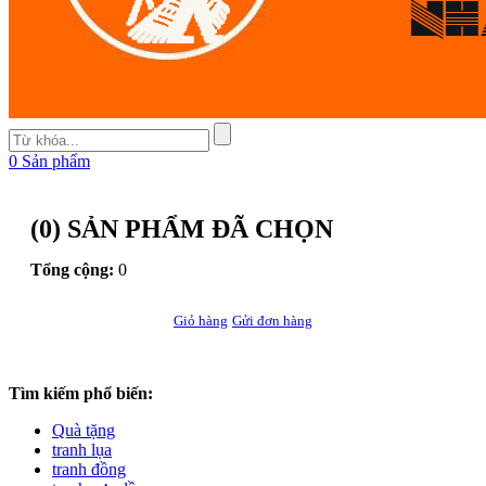
0
Sản phẩm
(
0
) SẢN PHẨM ĐÃ CHỌN
Tổng cộng:
0
Giỏ hàng
Gửi đơn hàng
Tìm kiếm phổ biến:
Quà tặng
tranh lụa
tranh đồng