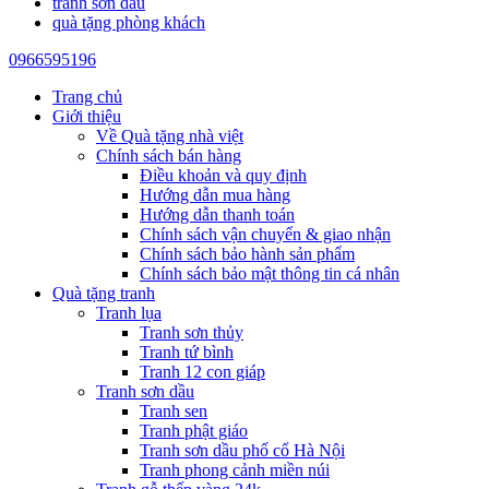
tranh sơn dầu
quà tặng phòng khách
0966595196
Trang chủ
Giới thiệu
Về Quà tặng nhà việt
Chính sách bán hàng
Điều khoản và quy định
Hướng dẫn mua hàng
Hướng dẫn thanh toán
Chính sách vận chuyển & giao nhận
Chính sách bảo hành sản phẩm
Chính sách bảo mật thông tin cá nhân
Quà tặng tranh
Tranh lụa
Tranh sơn thủy
Tranh tứ bình
Tranh 12 con giáp
Tranh sơn dầu
Tranh sen
Tranh phật giáo
Tranh sơn dầu phố cổ Hà Nội
Tranh phong cảnh miền núi