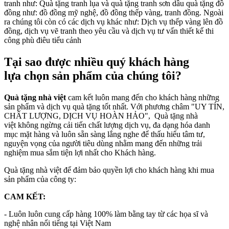
tranh như: Quà tặng tranh lụa và quà tặng tranh sơn dầu quà tặng đồ
đồng như: đồ đồng mỹ nghệ, đồ đồng thếp vàng, tranh đồng. Ngoài
ra chúng tôi còn có các dịch vụ khác như: Dịch vụ thếp vàng lên đồ
đồng, dịch vụ vẽ tranh theo yêu cầu và dịch vụ tư vấn thiết kế thi
công phù điêu tiểu cảnh
Tại sao được nhiều quý khách hàng
lựa chọn sản phẩm của chúng tôi?
Quà tặng nhà việt
cam kết luôn mang đến cho khách hàng những
sản phẩm và dịch vụ quà tặng tốt nhất. Với phương châm "UY TÍN,
CHẤT LƯỢNG, DỊCH VỤ HOÀN HẢO", Quà tặng nhà
việt không ngừng cải tiến chất lượng dịch vụ, đa dạng hóa danh
mục mặt hàng và luôn sẵn sàng lắng nghe để thấu hiểu tâm tư,
nguyện vọng của người tiêu dùng nhằm mang đến những trải
nghiệm mua sắm tiện lợi nhất cho Khách hàng.
Quà tặng nhà việt để đảm bảo quyền lợi cho khách hàng khi mua
sản phẩm của công ty:
CAM KẾT:
- Luôn luôn cung cấp hàng 100% làm bằng tay từ các họa sĩ và
nghệ nhân nổi tiếng tại Việt Nam