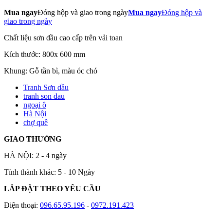
Mua ngay
Đóng hộp và giao trong ngày
Mua ngay
Đóng hộp và
giao trong ngày
Chất liệu sơn dầu cao cấp trên vải toan
Kích thước: 800x 600 mm
Khung: Gỗ tần bì, màu óc chó
Tranh Sơn dầu
tranh son dau
ngoại ô
Hà Nội
chợ quê
GIAO THƯỜNG
HÀ NỘI: 2 - 4 ngày
Tỉnh thành khác: 5 - 10 Ngày
LẮP ĐẶT THEO YÊU CẦU
Điện thoại:
096.65.95.196
-
0972.191.423