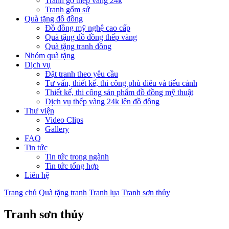
Tranh gỗ thếp vàng 24k
Tranh gốm sứ
Quà tặng đồ đồng
Đồ đồng mỹ nghệ cao cấp
Quà tặng đồ đồng thếp vàng
Quà tặng tranh đồng
Nhóm quà tặng
Dịch vụ
Đặt tranh theo yêu cầu
Tư vấn, thiết kế, thi công phù điêu và tiểu cảnh
Thiết kế, thi công sản phẩm đồ đồng mỹ thuật
Dịch vụ thếp vàng 24k lên đồ đồng
Thư viện
Video Clips
Gallery
FAQ
Tin tức
Tin tức trong ngành
Tin tức tổng hợp
Liên hệ
Trang chủ
Quà tặng tranh
Tranh lụa
Tranh sơn thủy
Tranh sơn thủy