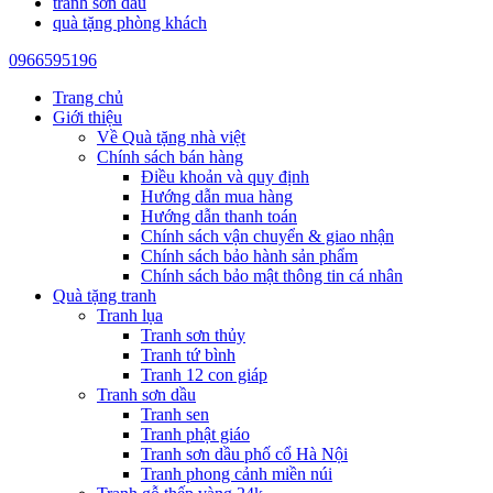
tranh sơn dầu
quà tặng phòng khách
0966595196
Trang chủ
Giới thiệu
Về Quà tặng nhà việt
Chính sách bán hàng
Điều khoản và quy định
Hướng dẫn mua hàng
Hướng dẫn thanh toán
Chính sách vận chuyển & giao nhận
Chính sách bảo hành sản phẩm
Chính sách bảo mật thông tin cá nhân
Quà tặng tranh
Tranh lụa
Tranh sơn thủy
Tranh tứ bình
Tranh 12 con giáp
Tranh sơn dầu
Tranh sen
Tranh phật giáo
Tranh sơn dầu phố cổ Hà Nội
Tranh phong cảnh miền núi