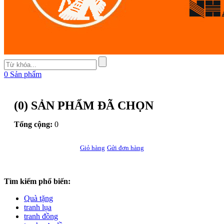
0
Sản phẩm
(
0
) SẢN PHẨM ĐÃ CHỌN
Tổng cộng:
0
Giỏ hàng
Gửi đơn hàng
Tìm kiếm phổ biến:
Quà tặng
tranh lụa
tranh đồng