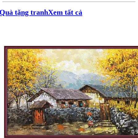
Quà tặng tranh
Xem tất cả