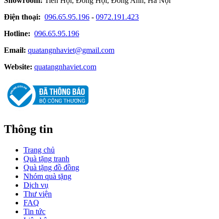
Showroom:
Tiên Hội, Đông Hội, Đông Anh, Hà Nội
Điện thoại:
096.65.95.196
-
0972.191.423
Hotline:
096.65.95.196
Email:
quatangnhaviet@gmail.com
Website:
quatangnhaviet.com
Thông tin
Trang chủ
Quà tặng tranh
Quà tặng đồ đồng
Nhóm quà tặng
Dịch vụ
Thư viện
FAQ
Tin tức