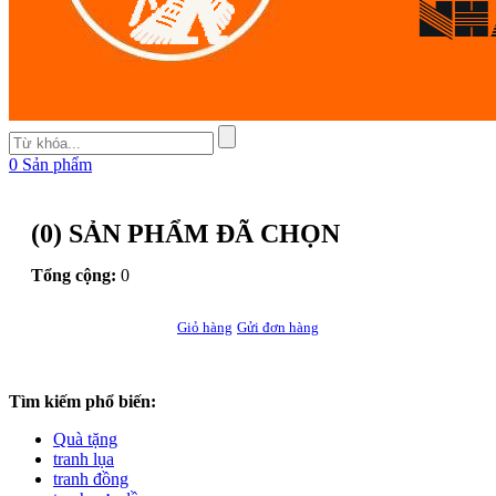
0
Sản phẩm
(
0
) SẢN PHẨM ĐÃ CHỌN
Tổng cộng:
0
Giỏ hàng
Gửi đơn hàng
Tìm kiếm phổ biến:
Quà tặng
tranh lụa
tranh đồng