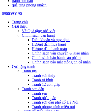
tranh sơn dầu
quà tặng phòng khách
0966595196
Trang chủ
Giới thiệu
Về Quà tặng nhà việt
Chính sách bán hàng
Điều khoản và quy định
Hướng dẫn mua hàng
Hướng dẫn thanh toán
Chính sách vận chuyển & giao nhận
Chính sách bảo hành sản phẩm
Chính sách bảo mật thông tin cá nhân
Quà tặng tranh
Tranh lụa
Tranh sơn thủy
Tranh tứ bình
Tranh 12 con giáp
Tranh sơn dầu
Tranh sen
Tranh phật giáo
Tranh sơn dầu phố cổ Hà Nội
Tranh phong cảnh miền núi