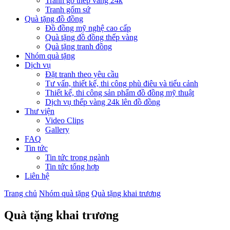
Tranh gỗ thếp vàng 24k
Tranh gốm sứ
Quà tặng đồ đồng
Đồ đồng mỹ nghệ cao cấp
Quà tặng đồ đồng thếp vàng
Quà tặng tranh đồng
Nhóm quà tặng
Dịch vụ
Đặt tranh theo yêu cầu
Tư vấn, thiết kế, thi công phù điêu và tiểu cảnh
Thiết kế, thi công sản phẩm đồ đồng mỹ thuật
Dịch vụ thếp vàng 24k lên đồ đồng
Thư viện
Video Clips
Gallery
FAQ
Tin tức
Tin tức trong ngành
Tin tức tổng hợp
Liên hệ
Trang chủ
Nhóm quà tặng
Quà tặng khai trương
Quà tặng khai trương