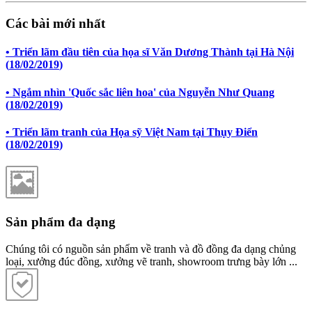
Các bài mới nhất
• Triển lãm đầu tiên của họa sĩ Văn Dương Thành tại Hà Nội
(
18/02/2019
)
• Ngắm nhìn 'Quốc sắc liên hoa' của Nguyễn Như Quang
(
18/02/2019
)
• Triển lãm tranh của Họa sỹ Việt Nam tại Thụy Điển
(
18/02/2019
)
Sản phẩm đa dạng
Chúng tôi có nguồn sản phẩm về tranh và đồ đồng đa dạng chủng
loại, xưởng đúc đồng, xưởng vẽ tranh, showroom trưng bày lớn ...