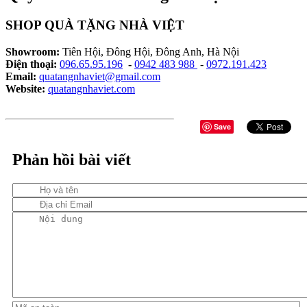
SHOP QUÀ TẶNG NHÀ VIỆT
Showroom:
Tiên Hội, Đông Hội, Đông Anh, Hà Nội
Điện thoại:
096.65.95.196
-
0942 483 988
-
0972.191.423
Email:
quatangnhaviet@gmail.com
Website:
quatangnhaviet.com
Save
Phản hồi bài viết