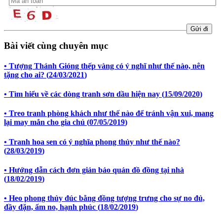
Bài viết cùng chuyên mục
• Tượng Thánh Gióng thếp vàng có ý nghĩ như thế nào, nên
tặng cho ai? (
24/03/2021
)
• Tìm hiểu về các dòng tranh sơn dầu hiện nay (
15/09/2020
)
• Treo tranh phòng khách như thế nào để tránh vận xui, mang
lại may mắn cho gia chủ (
07/05/2019
)
• Tranh hoa sen có ý nghĩa phong thủy như thế nào?
(
28/03/2019
)
• Hướng dẫn cách đơn giản bảo quản đồ đồng tại nhà
(
18/02/2019
)
• Heo phong thủy đúc bằng đồng tượng trưng cho sự no đủ,
đầy đặn, ấm no, hạnh phúc (
18/02/2019
)