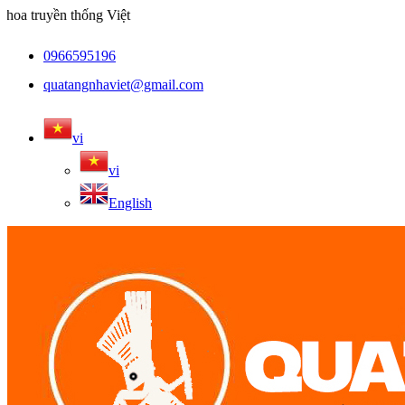
a truyền thống Việt
0966595196
quatangnhaviet@gmail.com
vi
vi
English