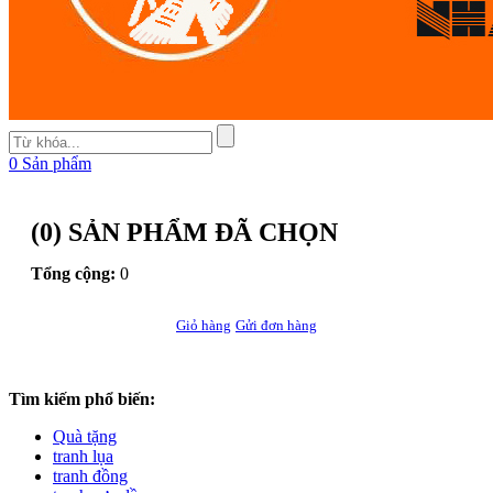
0
Sản phẩm
(
0
) SẢN PHẨM ĐÃ CHỌN
Tổng cộng:
0
Giỏ hàng
Gửi đơn hàng
Tìm kiếm phổ biến:
Quà tặng
tranh lụa
tranh đồng