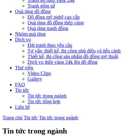
Tranh gỗ thếp vàng 24k
Tranh gốm sứ
Quà tặng đồ đồng
Đồ đồng mỹ nghệ cao cấp
Quà tặng đồ đồng thếp vàng
Quà tặng tranh đồng
Nhóm quà tặng
Dịch vụ
Đặt tranh theo yêu cầu
Tư vấn, thiết kế, thi công phù điêu và tiểu cảnh
Thiết kế, thi công sản phẩm đồ đồng mỹ thuật
Dịch vụ thếp vàng 24k lên đồ đồng
Thư viện
Video Clips
Gallery
FAQ
Tin tức
Tin tức trong ngành
Tin tức tổng hợp
Liên hệ
Trang chủ
Tin tức
Tin tức trong ngành
Tin tức trong ngành