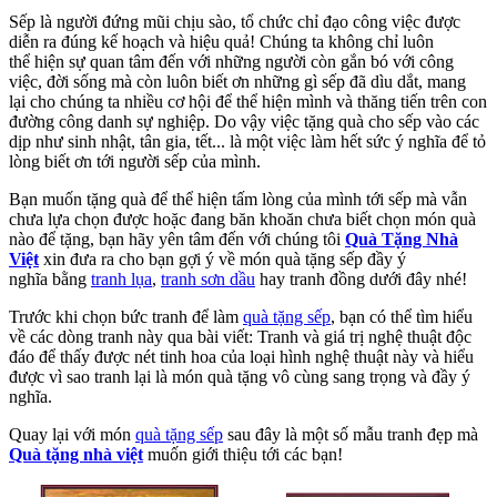
Sếp là người đứng mũi chịu sào, tổ chức chỉ đạo công việc được
diễn ra đúng kế hoạch và hiệu quả! Chúng ta không chỉ luôn
thể hiện sự quan tâm đến với những người còn gắn bó với công
việc, đời sống mà còn luôn biết ơn những gì sếp đã dìu dắt, mang
lại cho chúng ta nhiều cơ hội để thể hiện mình và thăng tiến trên con
đường công danh sự nghiệp. Do vậy việc tặng quà cho sếp vào các
dịp như sinh nhật, tân gia, tết... là một việc làm hết sức ý nghĩa để tỏ
lòng biết ơn tới người sếp của mình.
Bạn muốn tặng quà để thể hiện tấm lòng của mình tới sếp mà vẫn
chưa lựa chọn được hoặc đang băn khoăn chưa biết chọn món quà
nào để tặng, bạn hãy yên tâm đến với chúng tôi
Quà Tặng Nhà
Việt
xin đưa ra cho bạn gợi ý về món quà tặng sếp đầy ý
nghĩa bằng
tranh lụa
,
tranh sơn dầu
hay tranh đồng dưới đây nhé!
Trước khi chọn bức tranh để làm
quà tặng sếp
, bạn có thể tìm hiểu
về các dòng tranh này qua bài viết: Tranh và giá trị nghệ thuật độc
đáo để thấy được nét tinh hoa của loại hình nghệ thuật này và hiểu
được vì sao tranh lại là món quà tặng vô cùng sang trọng và đầy ý
nghĩa.
Quay lại với món
quà tặng sếp
sau đây là một số mẫu tranh đẹp mà
Quà tặng nhà việt
muốn giới thiệu tới các bạn!