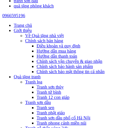
tranh sơn dầu
quà tặng phòng khách
0966595196
Trang chủ
Giới thiệu
Về Quà tặng nhà việt
Chính sách bán hàng
Điều khoản và quy định
Hướng dẫn mua hàng
Hướng dẫn thanh toán
Chính sách vận chuyển & giao nhận
Chính sách bảo hành sản phẩm
Chính sách bảo mật thông tin cá nhân
Quà tặng tranh
Tranh lụa
Tranh sơn thủy
Tranh tứ bình
Tranh 12 con giáp
Tranh sơn dầu
Tranh sen
Tranh phật giáo
Tranh sơn dầu phố cổ Hà Nội
Tranh phong cảnh miền núi