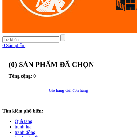
0
Sản phẩm
(
0
) SẢN PHẨM ĐÃ CHỌN
Tổng cộng:
0
Giỏ hàng
Gửi đơn hàng
Tìm kiếm phổ biến:
Quà tặng
tranh lụa
tranh đồng