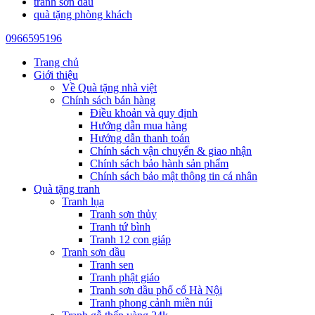
tranh sơn dầu
quà tặng phòng khách
0966595196
Trang chủ
Giới thiệu
Về Quà tặng nhà việt
Chính sách bán hàng
Điều khoản và quy định
Hướng dẫn mua hàng
Hướng dẫn thanh toán
Chính sách vận chuyển & giao nhận
Chính sách bảo hành sản phẩm
Chính sách bảo mật thông tin cá nhân
Quà tặng tranh
Tranh lụa
Tranh sơn thủy
Tranh tứ bình
Tranh 12 con giáp
Tranh sơn dầu
Tranh sen
Tranh phật giáo
Tranh sơn dầu phố cổ Hà Nội
Tranh phong cảnh miền núi