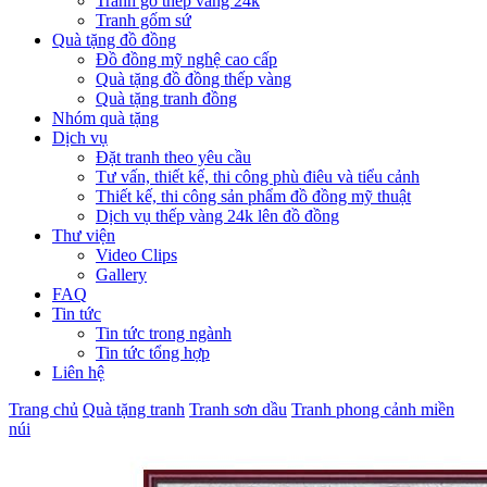
Tranh gỗ thếp vàng 24k
Tranh gốm sứ
Quà tặng đồ đồng
Đồ đồng mỹ nghệ cao cấp
Quà tặng đồ đồng thếp vàng
Quà tặng tranh đồng
Nhóm quà tặng
Dịch vụ
Đặt tranh theo yêu cầu
Tư vấn, thiết kế, thi công phù điêu và tiểu cảnh
Thiết kế, thi công sản phẩm đồ đồng mỹ thuật
Dịch vụ thếp vàng 24k lên đồ đồng
Thư viện
Video Clips
Gallery
FAQ
Tin tức
Tin tức trong ngành
Tin tức tổng hợp
Liên hệ
Trang chủ
Quà tặng tranh
Tranh sơn dầu
Tranh phong cảnh miền
núi