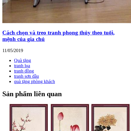
Cách chọn và treo tranh phong thủy theo tuổi,
mệnh của gia chủ
11/05/2019
Quà tặng
tranh lụa
tranh đồng
tranh sơn dầu
quà tặng phòng khách
Sản phẩm liên quan