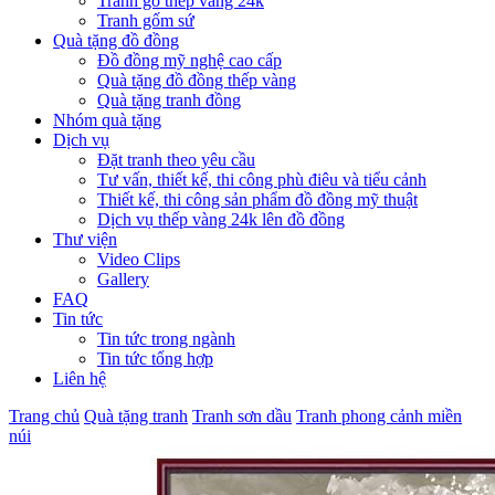
Tranh gỗ thếp vàng 24k
Tranh gốm sứ
Quà tặng đồ đồng
Đồ đồng mỹ nghệ cao cấp
Quà tặng đồ đồng thếp vàng
Quà tặng tranh đồng
Nhóm quà tặng
Dịch vụ
Đặt tranh theo yêu cầu
Tư vấn, thiết kế, thi công phù điêu và tiểu cảnh
Thiết kế, thi công sản phẩm đồ đồng mỹ thuật
Dịch vụ thếp vàng 24k lên đồ đồng
Thư viện
Video Clips
Gallery
FAQ
Tin tức
Tin tức trong ngành
Tin tức tổng hợp
Liên hệ
Trang chủ
Quà tặng tranh
Tranh sơn dầu
Tranh phong cảnh miền
núi