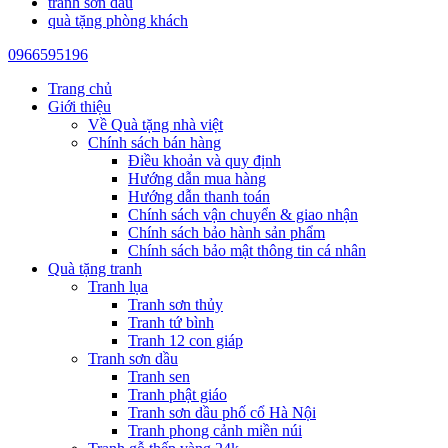
tranh sơn dầu
quà tặng phòng khách
0966595196
Trang chủ
Giới thiệu
Về Quà tặng nhà việt
Chính sách bán hàng
Điều khoản và quy định
Hướng dẫn mua hàng
Hướng dẫn thanh toán
Chính sách vận chuyển & giao nhận
Chính sách bảo hành sản phẩm
Chính sách bảo mật thông tin cá nhân
Quà tặng tranh
Tranh lụa
Tranh sơn thủy
Tranh tứ bình
Tranh 12 con giáp
Tranh sơn dầu
Tranh sen
Tranh phật giáo
Tranh sơn dầu phố cổ Hà Nội
Tranh phong cảnh miền núi