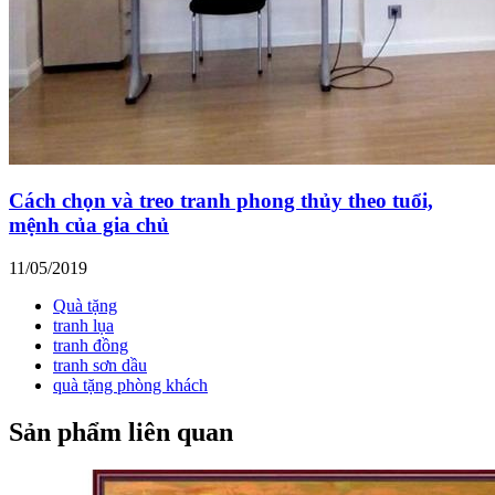
Cách chọn và treo tranh phong thủy theo tuổi,
mệnh của gia chủ
11/05/2019
Quà tặng
tranh lụa
tranh đồng
tranh sơn dầu
quà tặng phòng khách
Sản phẩm liên quan