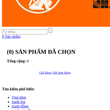
0
Sản phẩm
(
0
) SẢN PHẨM ĐÃ CHỌN
Tổng cộng:
0
Giỏ hàng
Gửi đơn hàng
Tìm kiếm phổ biến:
Quà tặng
tranh lụa
tranh đồng