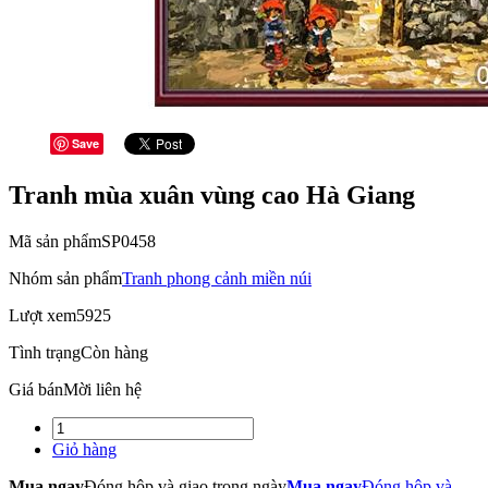
Save
Tranh mùa xuân vùng cao Hà Giang
Mã sản phẩm
SP0458
Nhóm sản phẩm
Tranh phong cảnh miền núi
Lượt xem
5925
Tình trạng
Còn hàng
Giá bán
Mời liên hệ
Giỏ hàng
Mua ngay
Đóng hộp và giao trong ngày
Mua ngay
Đóng hộp và