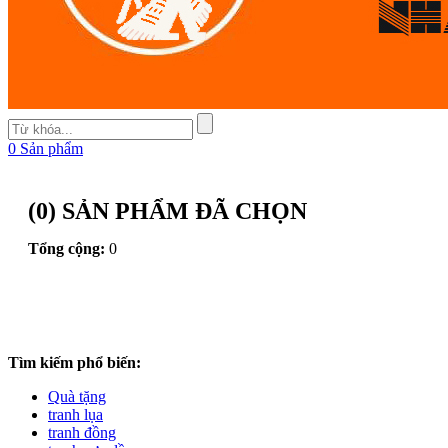
0
Sản phẩm
(
0
) SẢN PHẨM ĐÃ CHỌN
Tổng cộng:
0
Tìm kiếm phổ biến:
Quà tặng
tranh lụa
tranh đồng