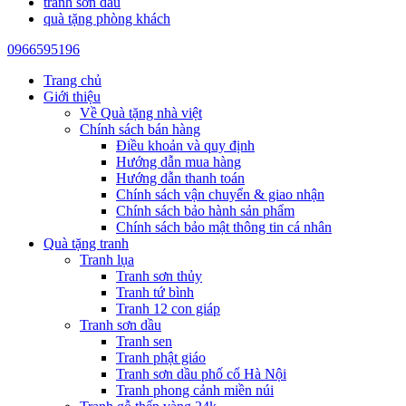
tranh sơn dầu
quà tặng phòng khách
0966595196
Trang chủ
Giới thiệu
Về Quà tặng nhà việt
Chính sách bán hàng
Điều khoản và quy định
Hướng dẫn mua hàng
Hướng dẫn thanh toán
Chính sách vận chuyển & giao nhận
Chính sách bảo hành sản phẩm
Chính sách bảo mật thông tin cá nhân
Quà tặng tranh
Tranh lụa
Tranh sơn thủy
Tranh tứ bình
Tranh 12 con giáp
Tranh sơn dầu
Tranh sen
Tranh phật giáo
Tranh sơn dầu phố cổ Hà Nội
Tranh phong cảnh miền núi