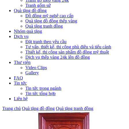
Tranh gỗ thếp vàng 24k
Tranh gốm sứ
Quà tặng đồ đồng
Đồ đồng mỹ nghệ cao cấp
Quà tặng đồ đồng thếp vàng
Quà tặng tranh đồng
Nhóm quà tặng
Dịch vụ
Đặt tranh theo yêu cầu
Tư vấn, thiết kế, thi công phù điêu và tiểu cảnh
Thiết kế, thi công sản phẩm đồ đồng mỹ thuật
Dịch vụ thếp vàng 24k lên đồ đồng
Thư viện
Video Clips
Gallery
FAQ
Tin tức
Tin tức trong ngành
Tin tức tổng hợp
Liên hệ
Trang chủ
Quà tặng đồ đồng
Quà tặng tranh đồng