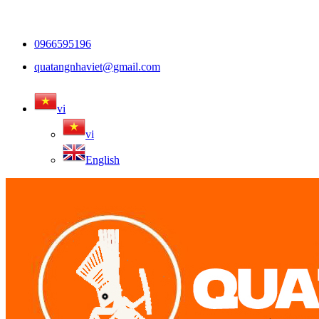
0966595196
quatangnhaviet@gmail.com
vi
vi
English