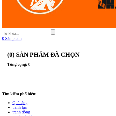
0
Sản phẩm
(
0
) SẢN PHẨM ĐÃ CHỌN
Tổng cộng:
0
Tìm kiếm phổ biến:
Quà tặng
tranh lụa
tranh đồng