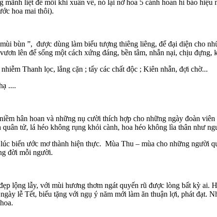
ng mãnh liệt để mỗi khi xuân về, nó lại nở hoa 5 cánh hoan hỉ báo hi
ước hoa mai thôi).
mùi bùn ”, được dùng làm biểu tượng thiêng liêng, để đại diện cho nh
vươn lên để sống một cách xứng đáng, bền tâm, nhẫn nại, chịu đựng, 
iễm Thanh lọc, lắng cặn ; tẩy các chất độc ; Kiên nhẫn, đợi chờ...
 ....
 niềm hân hoan và những nụ cười thích hợp cho những ngày đoàn viên 
oa quân tử, lá héo không rụng khỏi cành, hoa héo không lìa thân như n
 lúc biến ước mơ thành hiện thực. Mùa Thu – mùa cho những người quâ
ng đời mỗi người.
p lộng lẫy, với mùi hương thơm ngát quyến rũ được lòng bất kỳ ai. 
ngày lễ Tết, biếu tặng với ngụ ý năm mới làm ăn thuận lợi, phát đạt
 hoa.