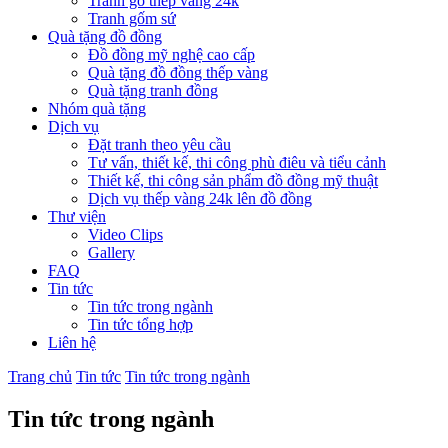
Tranh gỗ thếp vàng 24k
Tranh gốm sứ
Quà tặng đồ đồng
Đồ đồng mỹ nghệ cao cấp
Quà tặng đồ đồng thếp vàng
Quà tặng tranh đồng
Nhóm quà tặng
Dịch vụ
Đặt tranh theo yêu cầu
Tư vấn, thiết kế, thi công phù điêu và tiểu cảnh
Thiết kế, thi công sản phẩm đồ đồng mỹ thuật
Dịch vụ thếp vàng 24k lên đồ đồng
Thư viện
Video Clips
Gallery
FAQ
Tin tức
Tin tức trong ngành
Tin tức tổng hợp
Liên hệ
Trang chủ
Tin tức
Tin tức trong ngành
Tin tức trong ngành