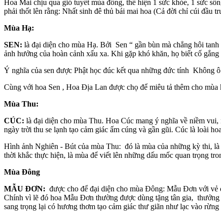
Hoa Mai chịu qua gió tuyết mùa đông, thể hiện 1 sức khỏe, 1 sức số
phải thốt lên rằng: Nhất sinh đê thủ bái mai hoa (Cả đời chỉ cúi đầu tr
Mùa Hạ:
SEN:
là đại diện cho mùa Hạ. Bởi Sen “ gần bùn mà chẳng hôi tanh 
ảnh hưởng của hoàn cảnh xấu xa. Khi gặp khó khăn, họ biết cố gắng 
Ý nghĩa của sen được Phật học đúc kết qua những đức tính Không ô nh
Cùng với hoa Sen , Hoa Địa Lan được chọ để miêu tả thêm cho mùa hạ
Mùa Thu:
CÚC:
là đại diện cho mùa Thu. Hoa Cúc mang ý nghĩa về niềm vui,
ngày trời thu se lạnh tạo cảm giác ấm cúng và gần gũi. Cúc là loài h
Hình ảnh Nghiên - Bút của mùa Thu: đó là mùa của những kỳ thi, là
thời khắc thực hiện, là mùa để viết lên những dấu mốc quan trọng tro
Mùa Đông
MẪU ĐƠN:
được cho để đại diện cho mùa Đông: Mẫu Đơn với vẻ đẹ
Chính vì lẽ đó hoa Mẫu Đơn thường được dùng tặng tân gia, thưởng 
sang trọng lại có hương thơm tạo cảm giác thư giãn như lạc vào rừng