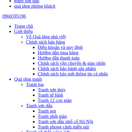
tranh sơn dầu
quà tặng phòng khách
0966595196
Trang chủ
Giới thiệu
Về Quà tặng nhà việt
Chính sách bán hàng
Điều khoản và quy định
Hướng dẫn mua hàng
Hướng dẫn thanh toán
Chính sách vận chuyển & giao nhận
Chính sách bảo hành sản phẩm
Chính sách bảo mật thông tin cá nhân
Quà tặng tranh
Tranh lụa
Tranh sơn thủy
Tranh tứ bình
Tranh 12 con giáp
Tranh sơn dầu
Tranh sen
Tranh phật giáo
Tranh sơn dầu phố cổ Hà Nội
Tranh phong cảnh miền núi