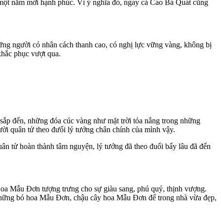
ệu một năm mới hạnh phúc. Vì ý nghĩa đó, ngay cả Cao Bá Quát cũng
ững người có nhân cách thanh cao, có nghị lực vững vàng, không bị
khắc phục vượt qua.
sắp đến, những đóa cúc vàng như mặt trời tỏa nắng trong những
gười quân tử theo đưổi lý tưởng chân chính của mình vậy.
n tử hoàn thành tâm nguyện, lý tưởng đã theo đuổi bấy lâu đã đến
Hoa Mẫu Đơn tượng trưng cho sự giàu sang, phú quý, thịnh vượng.
. Những bó hoa Mẫu Đơn, chậu cây hoa Mẫu Đơn để trong nhà vừa đẹp,