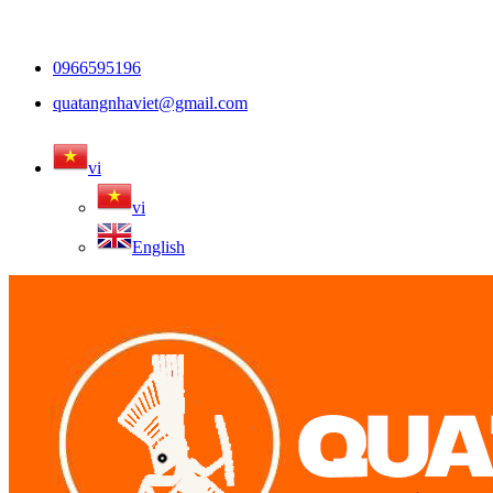
0966595196
quatangnhaviet@gmail.com
vi
vi
English