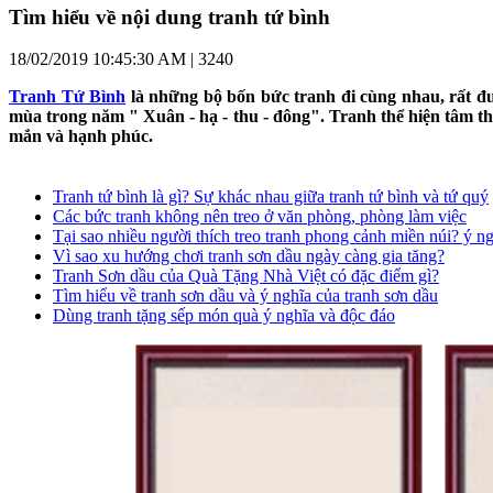
Tìm hiểu về nội dung tranh tứ bình
18/02/2019 10:45:30 AM |
3240
Tranh Tứ Bình
là những bộ bốn bức tranh đi cùng nhau, rất đư
mùa trong năm " Xuân - hạ - thu - đông". Tranh thể hiện tâm thá
mắn và hạnh phúc.
Tranh tứ bình là gì? Sự khác nhau giữa tranh tứ bình và tứ quý
Các bức tranh không nên treo ở văn phòng, phòng làm việc
Tại sao nhiều người thích treo tranh phong cảnh miền núi? ý ng
Vì sao xu hướng chơi tranh sơn dầu ngày càng gia tăng?
Tranh Sơn dầu của Quà Tặng Nhà Việt có đặc điểm gì?
Tìm hiểu về tranh sơn dầu và ý nghĩa của tranh sơn dầu
Dùng tranh tặng sếp món quà ý nghĩa và độc đáo