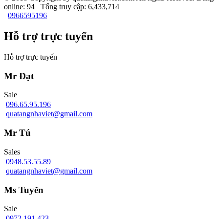
online: 94 Tổng truy cập: 6,433,714
0966595196
Hỗ trợ trực tuyến
Hỗ trợ trực tuyến
Mr Đạt
Sale
096.65.95.196
quatangnhaviet@gmail.com
Mr Tú
Sales
0948.53.55.89
quatangnhaviet@gmail.com
Ms Tuyến
Sale
0972.191.423