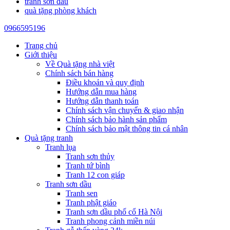
tranh sơn dầu
quà tặng phòng khách
0966595196
Trang chủ
Giới thiệu
Về Quà tặng nhà việt
Chính sách bán hàng
Điều khoản và quy định
Hướng dẫn mua hàng
Hướng dẫn thanh toán
Chính sách vận chuyển & giao nhận
Chính sách bảo hành sản phẩm
Chính sách bảo mật thông tin cá nhân
Quà tặng tranh
Tranh lụa
Tranh sơn thủy
Tranh tứ bình
Tranh 12 con giáp
Tranh sơn dầu
Tranh sen
Tranh phật giáo
Tranh sơn dầu phố cổ Hà Nội
Tranh phong cảnh miền núi