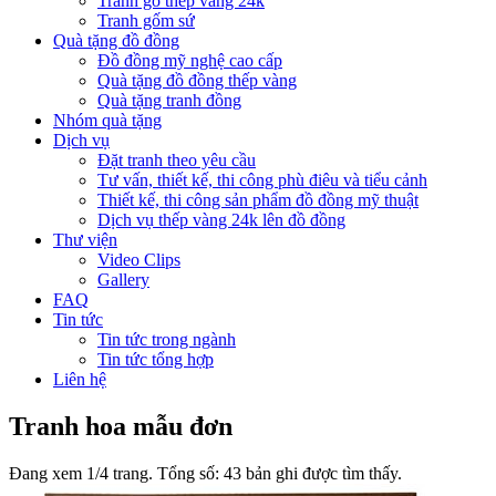
Tranh gỗ thếp vàng 24k
Tranh gốm sứ
Quà tặng đồ đồng
Đồ đồng mỹ nghệ cao cấp
Quà tặng đồ đồng thếp vàng
Quà tặng tranh đồng
Nhóm quà tặng
Dịch vụ
Đặt tranh theo yêu cầu
Tư vấn, thiết kế, thi công phù điêu và tiểu cảnh
Thiết kế, thi công sản phẩm đồ đồng mỹ thuật
Dịch vụ thếp vàng 24k lên đồ đồng
Thư viện
Video Clips
Gallery
FAQ
Tin tức
Tin tức trong ngành
Tin tức tổng hợp
Liên hệ
Tranh hoa mẫu đơn
Đang xem 1/4 trang. Tổng số: 43 bản ghi được tìm thấy.