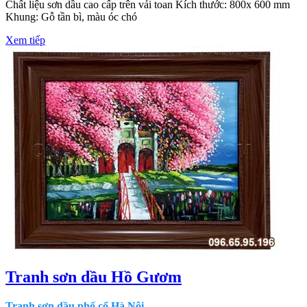
Chất liệu sơn dầu cao cấp trên vải toan Kích thước: 800x 600 mm
Khung: Gỗ tần bì, màu óc chó
Xem tiếp
Tranh sơn dầu Hồ Gươm
Tranh sơn dầu phố cổ Hà Nội