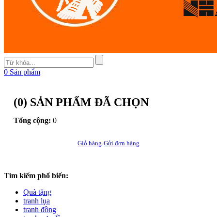
0
Sản phẩm
(
0
) SẢN PHẨM ĐÃ CHỌN
Tổng cộng:
0
Giỏ hàng
Gửi đơn hàng
Tìm kiếm phổ biến:
Quà tặng
tranh lụa
tranh đồng