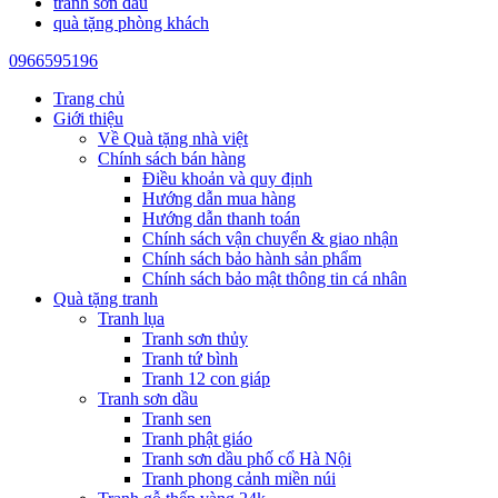
tranh sơn dầu
quà tặng phòng khách
0966595196
Trang chủ
Giới thiệu
Về Quà tặng nhà việt
Chính sách bán hàng
Điều khoản và quy định
Hướng dẫn mua hàng
Hướng dẫn thanh toán
Chính sách vận chuyển & giao nhận
Chính sách bảo hành sản phẩm
Chính sách bảo mật thông tin cá nhân
Quà tặng tranh
Tranh lụa
Tranh sơn thủy
Tranh tứ bình
Tranh 12 con giáp
Tranh sơn dầu
Tranh sen
Tranh phật giáo
Tranh sơn dầu phố cổ Hà Nội
Tranh phong cảnh miền núi