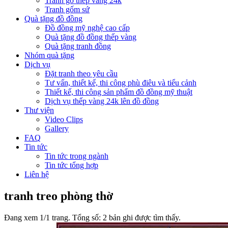
Tranh gỗ thếp vàng 24k
Tranh gốm sứ
Quà tặng đồ đồng
Đồ đồng mỹ nghệ cao cấp
Quà tặng đồ đồng thếp vàng
Quà tặng tranh đồng
Nhóm quà tặng
Dịch vụ
Đặt tranh theo yêu cầu
Tư vấn, thiết kế, thi công phù điêu và tiểu cảnh
Thiết kế, thi công sản phẩm đồ đồng mỹ thuật
Dịch vụ thếp vàng 24k lên đồ đồng
Thư viện
Video Clips
Gallery
FAQ
Tin tức
Tin tức trong ngành
Tin tức tổng hợp
Liên hệ
tranh treo phòng thờ
Đang xem 1/1 trang. Tổng số: 2 bản ghi được tìm thấy.