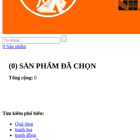
0
Sản phẩm
(
0
) SẢN PHẨM ĐÃ CHỌN
Tổng cộng:
0
Tìm kiếm phổ biến:
Quà tặng
tranh lụa
tranh đồng