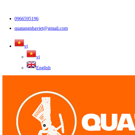
0966595196
quatangnhaviet@gmail.com
vi
vi
English