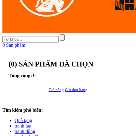
0
Sản phẩm
(
0
) SẢN PHẨM ĐÃ CHỌN
Tổng cộng:
0
Giỏ hàng
Gửi đơn hàng
Tìm kiếm phổ biến:
Quà tặng
tranh lụa
tranh đồng