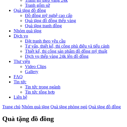
Tranh gỗ thếp vàng 24k
Tranh gốm sứ
Quà tặng đồ đồng
Đồ đồng mỹ nghệ cao cấp
Quà tặng đồ đồng thếp vàng
Quà tặng tranh đồng
Nhóm quà tặng
Dịch vụ
Đặt tranh theo yêu cầu
Tư vấn, thiết kế, thi công phù điêu và tiểu cảnh
Thiết kế, thi công sản phẩm đồ đồng mỹ thuật
Dịch vụ thếp vàng 24k lên đồ đồng
Thư viện
Video Clips
Gallery
FAQ
Tin tức
Tin tức trong ngành
Tin tức tổng hợp
Liên hệ
Trang chủ
Nhóm quà tặng
Quà tặng phòng ngủ
Quà tặng đồ đồng
Quà tặng đồ đồng