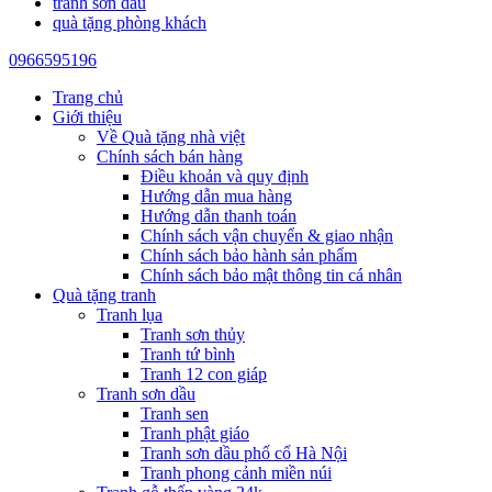
tranh sơn dầu
quà tặng phòng khách
0966595196
Trang chủ
Giới thiệu
Về Quà tặng nhà việt
Chính sách bán hàng
Điều khoản và quy định
Hướng dẫn mua hàng
Hướng dẫn thanh toán
Chính sách vận chuyển & giao nhận
Chính sách bảo hành sản phẩm
Chính sách bảo mật thông tin cá nhân
Quà tặng tranh
Tranh lụa
Tranh sơn thủy
Tranh tứ bình
Tranh 12 con giáp
Tranh sơn dầu
Tranh sen
Tranh phật giáo
Tranh sơn dầu phố cổ Hà Nội
Tranh phong cảnh miền núi